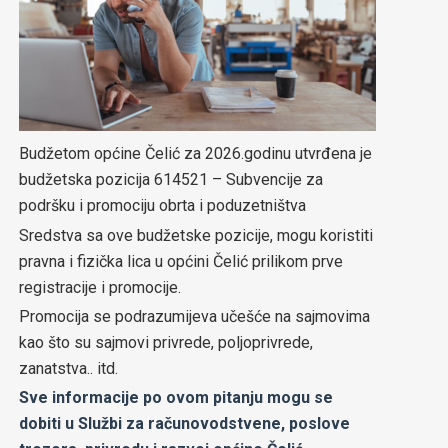
Budžetom općine Čelić za 2026.godinu utvrđena je
budžetska pozicija 614521 – Subvencije za
podršku i promociju obrta i poduzetništva
Sredstva sa ove budžetske pozicije, mogu koristiti
pravna i fizička lica u općini Čelić prilikom prve
registracije i promocije.
Promocija se podrazumijeva učešće na sajmovima
kao što su sajmovi privrede, poljoprivrede,
zanatstva.. itd.
Sve informacije po ovom pitanju mogu se
dobiti u Službi za računovodstvene, poslove