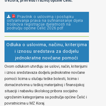
trezora, privredu i razvoj općine Čelić.
Pravilnik o uslovima i postupku
ostvarivanja prava na sufinansiranje dijela
troškova registracije djelatnosti na
području općine Čelić 2026.pdf
Odluka o uslovima, načinu, kriterijima
i iznosu sredstava za dodjelu
jednokratne novčane pomoći
Ovom odlukom utvrđuju se uslovi, način, kriterijumi
i iznos sredstavaza dodjelu jednokratne novčane
pomoći licima u slučaju teške bolesti, licima i
domaćinstvima u teškoj materijalnoj i finansijskoj
situaciji i nabavku školskog pribora socijalno
ugroženim kategorijama sa područja općine Čelić i
povratnicima u MZ Koraj.