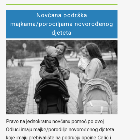
Novčana podrška
majkama/porodiljama novorođenog
djeteta
Pravo na jednokratnu novčanu pomoć po ovoj
Odluci imaju majke/porodilje novorođenog djeteta
koje imaju prebivalište na području općine Čelić i