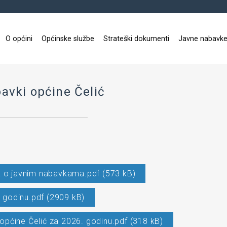
O općini
Općinske službe
Strateški dokumenti
Javne nabavk
bavki općine Čelić
a o javnim nabavkama.pdf (573 kB)
6 godinu.pdf (2909 kB)
 općine Čelić za 2026. godinu.pdf (318 kB)