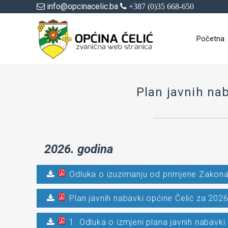
info@opcinacelic.ba
+387 (0)35 668-650
Početna
Plan javnih na
2026. godina
Odluka o izuzimanju od primjene Zakon
Plan javnih nabavki općine Čelić za 202
1. Odluka o izmjeni plana javnih nabavki