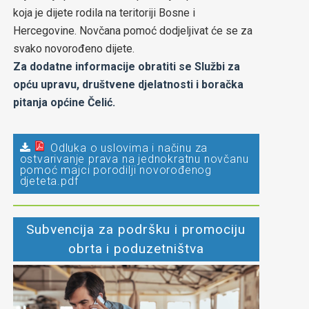
koja je dijete rodila na teritoriji Bosne i
Hercegovine. Novčana pomoć dodjeljivat će se za
svako novorođeno dijete.
Za dodatne informacije obratiti se Službi za
opću upravu, društvene djelatnosti i boračka
pitanja općine Čelić.
Odluka o uslovima i načinu za
ostvarivanje prava na jednokratnu novčanu
pomoć majci porodilji novorođenog
djeteta.pdf
Subvencija za podršku i promociju
obrta i poduzetništva