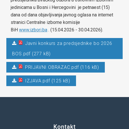
jedinicama u Bosni i Hercegovini je petnaest (15)
za općinu Čelić-2024-2029
dana od dana objavljivanja javnog oglasa na internet
stranici Centralne izborne komisije
Lokalni ekološki akcioni plan (LEAP) općine Čelić
BiH
www.izbori.ba
. (15.04.2026 - 30.04.2026).
Javne nabavke
Javni konkurs za predsjednike bo 2026
Javni pozivi za nabavke
BOS.pdf (277 kB)
Plan javnih nabavki općine Čelić
PRIJAVNI OBRAZAC.pdf (116 kB)
Obavještenje o postupcima javnih nabavki
IZJAVA.pdf (125 kB)
Obrazac praćenja realizacije ugovora/okvirnog sporazuma
Izjava o nepostojanju sukoba interesa
Budžet
Infrastrukturni projekti
Kontakt