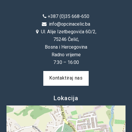
OIK Čelić
+387 (0)35 668-650
Kontakt
info@opcinacelic.ba
Ul. Alije Izetbegovića 60/2,
75246 Čelić,
Bosna i Hercegovina
Radno vrijeme
7:30 – 16:00
Kontaktiraj nas
Lokacija