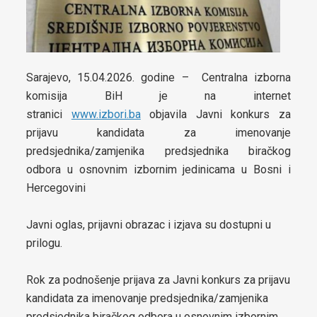
boračkih pitanja
Strateški dokumenti
Statut općine Čelić
Sarajevo, 15.04.2026. godine – Centralna izborna
Službeni glasnici općine Čelić
komisija BiH je na internet
stranici
www.izbori.ba
objavila Javni konkurs za
Prostorni plan općine Čelić
prijavu kandidata za imenovanje
predsjednika/zamjenika predsjednika biračkog
Elaborat zaštite izvorišta
odbora u osnovnim izbornim jedinicama u Bosni i
Hercegovini
Integrirana Razvojna strategija Općine Čelić 2020 – 2025
Strategija razvoja Općine Čelić 2026 - 2034
Javni oglas, prijavni obrazac i izjava su dostupni u
prilogu.
Etički kodeks Općinskog vijeća Čelić
Rok za podnošenje prijava za Javni konkurs za prijavu
Pravilnik za omladinska udruženja
kandidata za imenovanje predsjednika/zamjenika
Strategija za smanjenje energetskog siromaštva stanovništva
predsjednika biračkog odbora u osnovnim izbornim