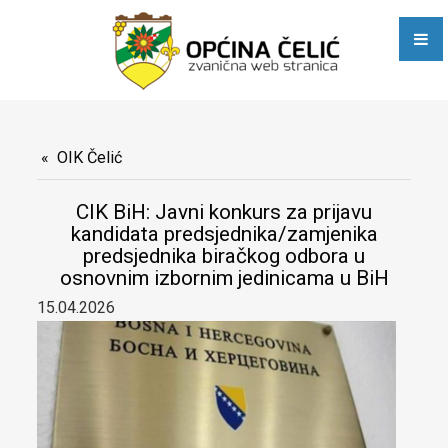
Javni pozivi i obavještenja
Poslovne zone
E-dijaspora
Općinske službe
OIK Čelić
Stručna služba Općinskog vijeća, Općinskog načelnika i
CIK BiH: Javni konkurs za prijavu
kandidata predsjednika/zamjenika
zajedničkih poslova
predsjednika biračkog odbora u
Služba za računovodstvene, poslove trezora, privredu i razvoj
osnovnim izbornim jedinicama u BiH
15.04.2026
Služba za urbanizam, stambeno-komunalne, imovinsko-
pravne, geodetske i inspekcijske poslove
Služba Civilne zaštite, društvenih djelatnosti, opće uprave i