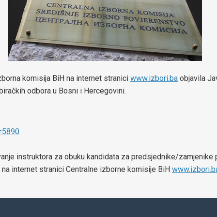
borna komisija BiH na internet stranici
www.izbori.ba
objavila Ja
iračkih odbora u Bosni i Hercegovini.
d=5890
anje instruktora za obuku kandidata za predsjednike/zamjenike p
 na internet stranici Centralne izborne komisije BiH
www.izbori.b