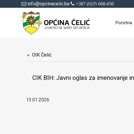
info@opcinacelic.ba
+387 (0)35 668-650
Početna
OIK Čelić
CIK BIH: Javni oglas za imenovanje i
13.01.2026