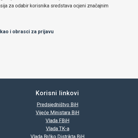
omisija za odabir korisnika sredstava ocjeni značajnim
kao i obrasci za prijavu
Korisni linkovi
Predsjedništvo BiH
Vijeće Ministara BiH
Vlada FBiH
Vlada TK-a
Vlada Brčko Distrikta BiH