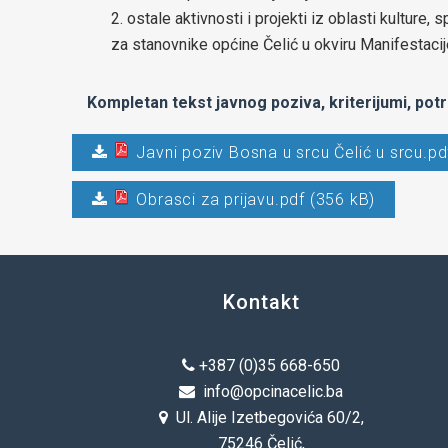
ostale aktivnosti i projekti iz oblasti kulture,
za stanovnike općine Čelić u okviru Manifestacij
Kompletan tekst javnog poziva, kriterijumi, potr
Javni poziv Bosna u srcu Čelić u srcu.pd
Obrasci za prijavu.pdf (356 kB)
Kontakt
+387 (0)35 668-650
info@opcinacelic.ba
Ul. Alije Izetbegovića 60/2,
75246 Čelić,