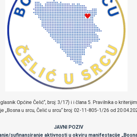
asnik Općine Čelić“, broj: 3/17) i i člana 5. Pravilnika o kriterij
ije „Bosna u srcu, Čelić u srcu“ broj: 02-11-805-1/26 od 20.04.20
JAVNI POZIV
anje/sufinansiranje aktivnosti u okviru manifestacije „Bosna