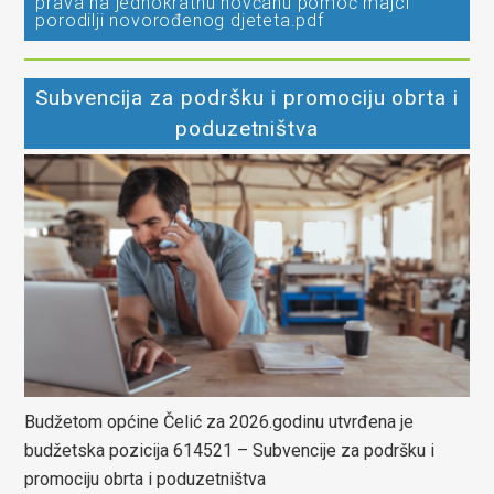
prava na jednokratnu novčanu pomoć majci
porodilji novorođenog djeteta.pdf
Subvencija za podršku i promociju obrta i
poduzetništva
Budžetom općine Čelić za 2026.godinu utvrđena je
budžetska pozicija 614521 – Subvencije za podršku i
promociju obrta i poduzetništva