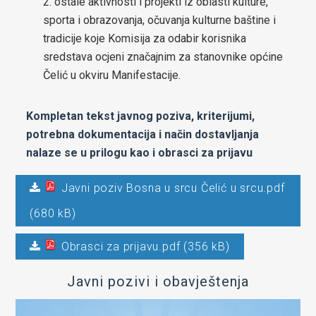
ostale aktivnosti i projekti iz oblasti kulture,
sporta i obrazovanja, očuvanja kulturne baštine i
tradicije koje Komisija za odabir korisnika
sredstava ocjeni značajnim za stanovnike općine
Čelić u okviru Manifestacije.
Kompletan tekst javnog poziva, kriterijumi,
potrebna dokumentacija i način dostavljanja
nalaze se u prilogu kao i obrasci za prijavu
Javni poziv Bosna u srcu Čelić u srcu.pdf
(680 kB)
Obrasci za prijavu.pdf (356 kB)
Javni pozivi i obavještenja