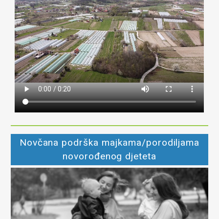
Novčana podrška majkama/porodiljama
novorođenog djeteta