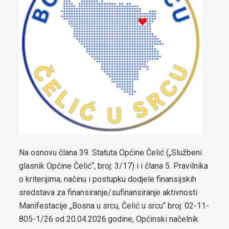
boračkih pitanja
Strateški dokumenti
Statut općine Čelić
Službeni glasnici općine Čelić
Prostorni plan općine Čelić
Elaborat zaštite izvorišta
Integrirana Razvojna strategija Općine Čelić 2020 – 2025
Na osnovu člana 39. Statuta Općine Čelić („Službeni
Strategija razvoja Općine Čelić 2026 - 2034
glasnik Općine Čelić“, broj: 3/17) i i člana 5. Pravilnika
o kriterijima, načinu i postupku dodjele finansijskih
Etički kodeks Općinskog vijeća Čelić
sredstava za finansiranje/sufinansiranje aktivnosti
Pravilnik za omladinska udruženja
Manifestacije „Bosna u srcu, Čelić u srcu“ broj: 02-11-
805-1/26 od 20.04.2026.godine, Općinski načelnik
Strategija za smanjenje energetskog siromaštva stanovništva