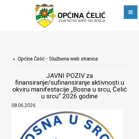
Javni pozivi i obavještenja
Poslovne zone
E-dijaspora
Općinske službe
Stručna služba Općinskog vijeća, Općinskog načelnika i
Općina Čelić - Službena web stranica
zajedničkih poslova
JAVNI POZIV za
finansiranje/sufinansiranje aktivnosti u
Služba za računovodstvene, poslove trezora, privredu i razvoj
okviru manifestacije „Bosna u srcu, Čelić
u srcu“ 2026 godine
Služba za urbanizam, stambeno-komunalne, imovinsko-
08.06.2026
pravne, geodetske i inspekcijske poslove
Služba Civilne zaštite, društvenih djelatnosti, opće uprave i