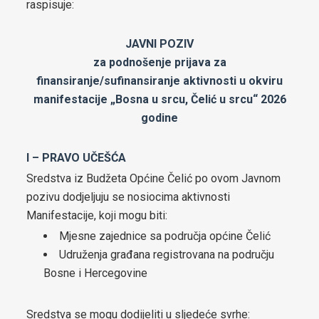
raspisuje:
za općinu Čelić-2024-2029
JAVNI POZIV
Lokalni ekološki akcioni plan (LEAP) općine Čelić
za podnošenje prijava za
finansiranje/sufinansiranje aktivnosti u okviru
Javne nabavke
manifestacije „Bosna u srcu, Čelić u srcu“ 2026
godine
Javni pozivi za nabavke
Plan javnih nabavki općine Čelić
I – PRAVO UČEŠĆA
Sredstva iz Budžeta Općine Čelić po ovom Javnom
Obavještenje o postupcima javnih nabavki
pozivu dodjeljuju se nosiocima aktivnosti
Manifestacije, koji mogu biti:
Obrazac praćenja realizacije ugovora/okvirnog sporazuma
Mjesne zajednice sa područja općine Čelić
Izjava o nepostojanju sukoba interesa
Udruženja građana registrovana na području
Bosne i Hercegovine
Budžet
Infrastrukturni projekti
Sredstva se mogu dodijeliti u sljedeće svrhe: