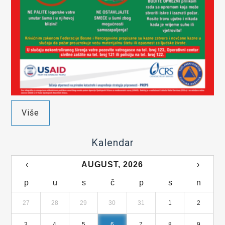
Više
Kalendar
‹
AUGUST, 2026
›
p
u
s
č
p
s
n
27
28
29
30
31
1
2
3
4
5
6
7
8
9