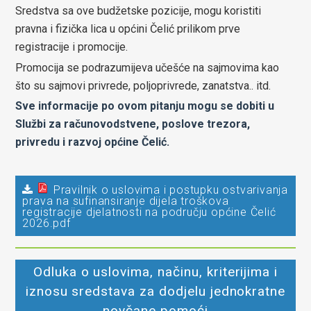
Sredstva sa ove budžetske pozicije, mogu koristiti
pravna i fizička lica u općini Čelić prilikom prve
registracije i promocije.
Promocija se podrazumijeva učešće na sajmovima kao
što su sajmovi privrede, poljoprivrede, zanatstva.. itd.
Sve informacije po ovom pitanju mogu se dobiti u
Službi za računovodstvene, poslove trezora,
privredu i razvoj općine Čelić.
Pravilnik o uslovima i postupku ostvarivanja
prava na sufinansiranje dijela troškova
registracije djelatnosti na području općine Čelić
2026.pdf
Odluka o uslovima, načinu, kriterijima i
iznosu sredstava za dodjelu jednokratne
novčane pomoći