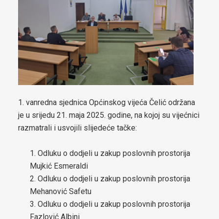
boračkih pitanja
Strateški dokumenti
Statut općine Čelić
Službeni glasnici općine Čelić
Prostorni plan općine Čelić
1. vanredna sjednica Općinskog vijeća Čelić održana
Elaborat zaštite izvorišta
je u srijedu 21. maja 2025. godine, na kojoj su vijećnici
razmatrali i usvojili slijedeće tačke:
Integrirana Razvojna strategija Općine Čelić 2020 – 2025
Strategija razvoja Općine Čelić 2026 - 2034
Odluku o dodjeli u zakup poslovnih prostorija
Mujkić Esmeraldi
Etički kodeks Općinskog vijeća Čelić
Odluku o dodjeli u zakup poslovnih prostorija
Mehanović Safetu
Pravilnik za omladinska udruženja
Odluku o dodjeli u zakup poslovnih prostorija
Fazlović Albini
Strategija za smanjenje energetskog siromaštva stanovništva