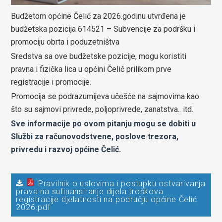
Budžetom općine Čelić za 2026.godinu utvrđena je
budžetska pozicija 614521 – Subvencije za podršku i
promociju obrta i poduzetništva
Sredstva sa ove budžetske pozicije, mogu koristiti
pravna i fizička lica u općini Čelić prilikom prve
registracije i promocije.
Promocija se podrazumijeva učešće na sajmovima kao
što su sajmovi privrede, poljoprivrede, zanatstva.. itd.
Sve informacije po ovom pitanju mogu se dobiti u
Službi za računovodstvene, poslove trezora,
privredu i razvoj općine Čelić.
Pravilnik o uslovima i postupku ostvarivanja
prava na sufinansiranje dijela troškova
registracije djelatnosti na području općine Čelić
2026.pdf