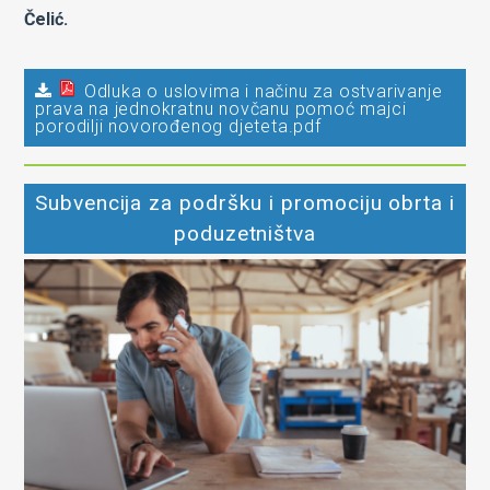
Čelić.
Odluka o uslovima i načinu za ostvarivanje
prava na jednokratnu novčanu pomoć majci
porodilji novorođenog djeteta.pdf
Subvencija za podršku i promociju obrta i
poduzetništva