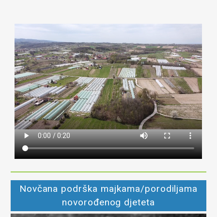
Novčana podrška majkama/porodiljama
novorođenog djeteta