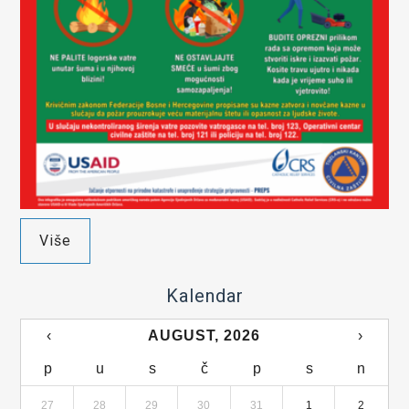
Više
Kalendar
‹
AUGUST, 2026
›
p
u
s
č
p
s
n
27
28
29
30
31
1
2