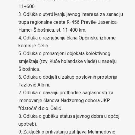
11+600.
za općinu Čelić-2024-2029
Odluka o utvrđivanju javnog interesa za sanaciju
trupa regionalne ceste R-456 Previle-Jasenica-
Lokalni ekološki akcioni plan (LEAP) općine Čelić
Humci-Šibošnica, st. 11-400 km.
Odluka o razrješenju člana Općinske izborne
Javne nabavke
komisije Čelić.
Javni pozivi za nabavke
Odluka o prenamjeni objekata kolektivnog
smještaja (tzv. Kuće holandske vlade) u naselju
Plan javnih nabavki općine Čelić
Šibošnica.
Odluka o dodjeli u zakup poslovnih prostorija
Obavještenje o postupcima javnih nabavki
Fazlović Albini.
Obrazac praćenja realizacije ugovora/okvirnog sporazuma
Odluka o davanju prethodne saglasnosti za
imenovanje članova Nadzornog odbora JKP
Izjava o nepostojanju sukoba interesa
''Čistoća'' d.o.o. Čelić
Odluka o gubitku statusa javnog dobra u općoj
Budžet
upotrebi.
Infrastrukturni projekti
Zaključk o prihvatanju zahtjeva Mehmedović