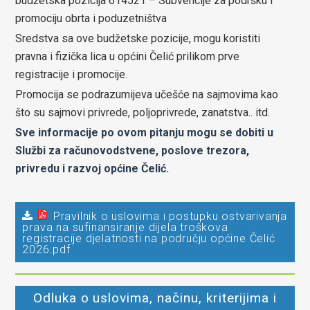
budžetska pozicija 614521 – Subvencije za podršku i
promociju obrta i poduzetništva
Sredstva sa ove budžetske pozicije, mogu koristiti
pravna i fizička lica u općini Čelić prilikom prve
registracije i promocije.
Promocija se podrazumijeva učešće na sajmovima kao
što su sajmovi privrede, poljoprivrede, zanatstva.. itd.
Sve informacije po ovom pitanju mogu se dobiti u
Službi za računovodstvene, poslove trezora,
privredu i razvoj općine Čelić.
Pravilnik o uslovima i postupku ostvarivanja
prava na sufinansiranje dijela troškova
registracije djelatnosti na području općine Čelić
2026.pdf
Odluka o uslovima, načinu, kriterijima i