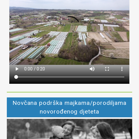
Novčana podrška majkama/porodiljama
novorođenog djeteta