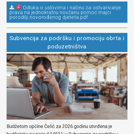
Odluka o uslovima i načinu za ostvarivanje
prava na jednokratnu novčanu pomoć majci
porodilji novorođenog djeteta.pdf
Subvencija za podršku i promociju obrta i
poduzetništva
Budžetom općine Čelić za 2026.godinu utvrđena je