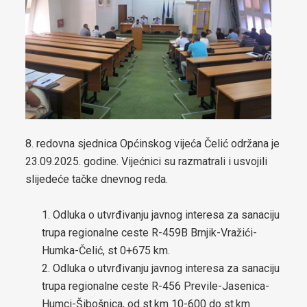
boračkih pitanja
Strateški dokumenti
Statut općine Čelić
Službeni glasnici općine Čelić
Prostorni plan općine Čelić
8. redovna sjednica Općinskog vijeća Čelić održana je
Elaborat zaštite izvorišta
23.09.2025. godine. Vijećnici su razmatrali i usvojili
slijedeće tačke dnevnog reda.
Integrirana Razvojna strategija Općine Čelić 2020 – 2025
Strategija razvoja Općine Čelić 2026 - 2034
Odluka o utvrđivanju javnog interesa za sanaciju
trupa regionalne ceste R-459B Brnjik-Vražići-
Etički kodeks Općinskog vijeća Čelić
Humka-Čelić, st 0+675 km.
Odluka o utvrđivanju javnog interesa za sanaciju
Pravilnik za omladinska udruženja
trupa regionalne ceste R-456 Previle-Jasenica-
Humci-Šibošnica, od st.km 10-600 do st.km
Strategija za smanjenje energetskog siromaštva stanovništva