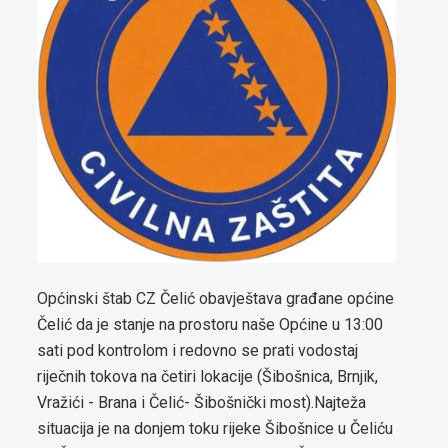
boračkih pitanja
Strateški dokumenti
Statut općine Čelić
Službeni glasnici općine Čelić
Prostorni plan općine Čelić
Elaborat zaštite izvorišta
Integrirana Razvojna strategija Općine Čelić 2020 – 2025
Općinski štab CZ Čelić obavještava građane općine
Strategija razvoja Općine Čelić 2026 - 2034
Čelić da je stanje na prostoru naše Općine u 13:00
sati pod kontrolom i redovno se prati vodostaj
Etički kodeks Općinskog vijeća Čelić
riječnih tokova na četiri lokacije (Šibošnica, Brnjik,
Pravilnik za omladinska udruženja
Vražići - Brana i Čelić- Šibošnički most).Najteža
situacija je na donjem toku rijeke Šibošnice u Čeliću
Strategija za smanjenje energetskog siromaštva stanovništva