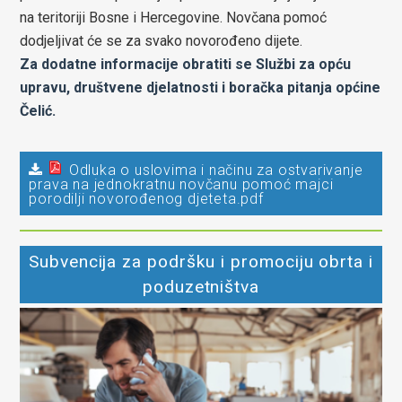
na teritoriji Bosne i Hercegovine. Novčana pomoć
dodjeljivat će se za svako novorođeno dijete.
Za dodatne informacije obratiti se Službi za opću
upravu, društvene djelatnosti i boračka pitanja općine
Čelić.
Odluka o uslovima i načinu za ostvarivanje
prava na jednokratnu novčanu pomoć majci
porodilji novorođenog djeteta.pdf
Subvencija za podršku i promociju obrta i
poduzetništva