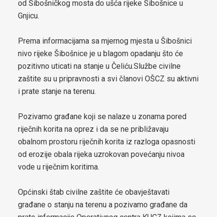
od Šibošničkog mosta do ušća rijeke Šibošnice u
Gnjicu.
za općinu Čelić-2024-2029
Lokalni ekološki akcioni plan (LEAP) općine Čelić
Prema informacijama sa mjernog mjesta u Šibošnici
nivo rijeke Šibošnice je u blagom opadanju što će
Javne nabavke
pozitivno uticati na stanje u Čeliću.Službe civilne
zaštite su u pripravnosti a svi članovi OŠCZ su aktivni
Javni pozivi za nabavke
i prate stanje na terenu.
Plan javnih nabavki općine Čelić
Pozivamo građane koji se nalaze u zonama pored
Obavještenje o postupcima javnih nabavki
riječnih korita na oprez i da se ne približavaju
obalnom prostoru riječnih korita iz razloga opasnosti
Obrazac praćenja realizacije ugovora/okvirnog sporazuma
od erozije obala rijeka uzrokovan povećanju nivoa
vode u riječnim koritima.
Izjava o nepostojanju sukoba interesa
Budžet
Općinski štab civilne zaštite će obavještavati
građane o stanju na terenu a pozivamo građane da
Infrastrukturni projekti