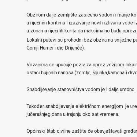
Obzirom da je zemljište zasićeno vodom i manje kol
u riječnim koritima i izazivanje novih izlivanja vode iz
u zonama riječnih korita da maksimalno budu oprezni
Lokalni putevi su prohodni bez obzira na sniježne p
Gornji Humci i dio Drijenče).
Vozačima se upućuje poziv za oprez vožnjom lokaln
ostaci bujičnih nanosa (zemlje, šljunka,kamena i drve
Snabdijevanje stanovništva vodom je i dalje uredno.
Također snabdijevanje električnom energijom je ure
jučerašnjeg dana u trajanju oko sat vremena.
Općinski štab civilne zaštite će obavještavati građ