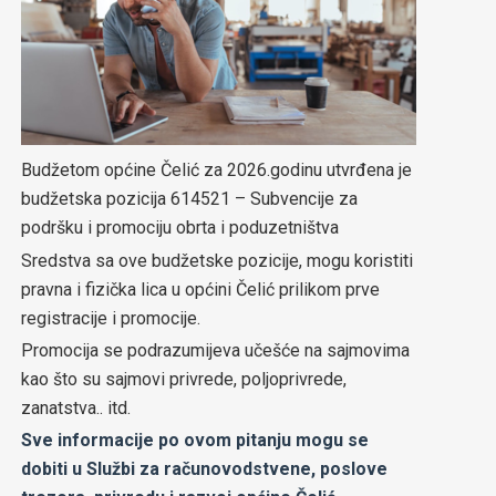
Budžetom općine Čelić za 2026.godinu utvrđena je
budžetska pozicija 614521 – Subvencije za
podršku i promociju obrta i poduzetništva
Sredstva sa ove budžetske pozicije, mogu koristiti
pravna i fizička lica u općini Čelić prilikom prve
registracije i promocije.
Promocija se podrazumijeva učešće na sajmovima
kao što su sajmovi privrede, poljoprivrede,
zanatstva.. itd.
Sve informacije po ovom pitanju mogu se
dobiti u Službi za računovodstvene, poslove