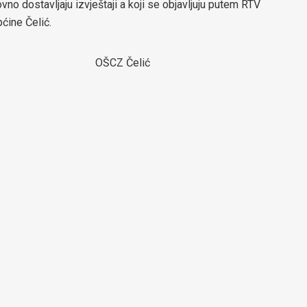
o dostavljaju izvještaji a koji se objavljuju putem RTV
pćine Čelić.
od. OŠCZ Čelić