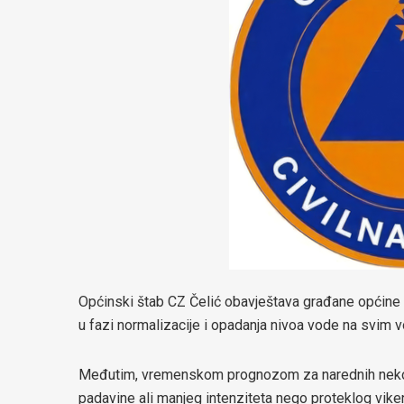
Općinski štab CZ Čelić obavještava građane općine Č
u fazi normalizacije i opadanja nivoa vode na svim 
Međutim, vremenskom prognozom za narednih nekolik
padavine ali manjeg intenziteta nego proteklog vike