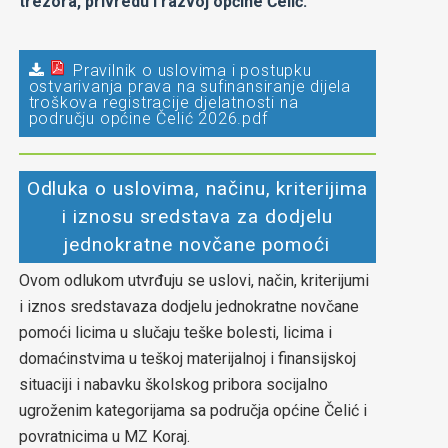
trezora, privredu i razvoj općine Čelić.
Pravilnik o uslovima i postupku
ostvarivanja prava na sufinansiranje dijela
troškova registracije djelatnosti na
području općine Čelić 2026.pdf
Odluka o uslovima, načinu, kriterijima
i iznosu sredstava za dodjelu
jednokratne novčane pomoći
Ovom odlukom utvrđuju se uslovi, način, kriterijumi
i iznos sredstavaza dodjelu jednokratne novčane
pomoći licima u slučaju teške bolesti, licima i
domaćinstvima u teškoj materijalnoj i finansijskoj
situaciji i nabavku školskog pribora socijalno
ugroženim kategorijama sa područja općine Čelić i
povratnicima u MZ Koraj.