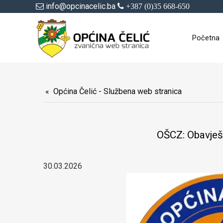
info@opcinacelic.ba
+387 (0)35 668-650
Početna
Općina Čelić - Službena web stranica
OŠCZ: Obavješ
30.03.2026