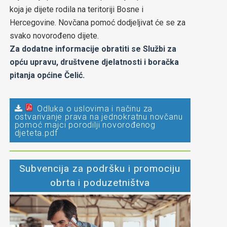
koja je dijete rodila na teritoriji Bosne i
Hercegovine. Novčana pomoć dodjeljivat će se za
svako novorođeno dijete.
Za dodatne informacije obratiti se Službi za
opću upravu, društvene djelatnosti i boračka
pitanja općine Čelić.
Odluka o uslovima i načinu za
ostvarivanje prava na jednokratnu novčanu
pomoć majci porodilji novorođenog
djeteta.pdf
Subvencija za podršku i promociju
obrta i poduzetništva