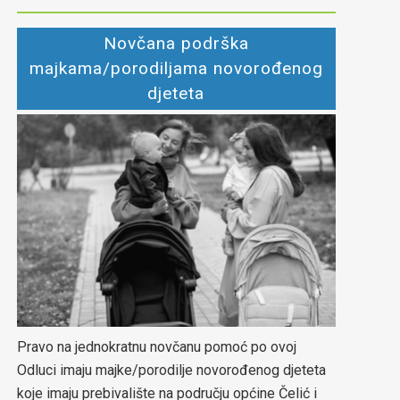
Novčana podrška
majkama/porodiljama novorođenog
djeteta
Pravo na jednokratnu novčanu pomoć po ovoj
Odluci imaju majke/porodilje novorođenog djeteta
koje imaju prebivalište na području općine Čelić i