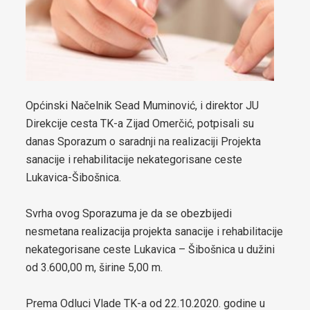
boračkih pitanja
Strateški dokumenti
Statut općine Čelić
Službeni glasnici općine Čelić
Općinski Načelnik Sead Muminović, i direktor JU
Direkcije cesta TK-a Zijad Omerčić, potpisali su
Prostorni plan općine Čelić
danas Sporazum o saradnji na realizaciji Projekta
Elaborat zaštite izvorišta
sanacije i rehabilitacije nekategorisane ceste
Lukavica-Šibošnica.
Integrirana Razvojna strategija Općine Čelić 2020 – 2025
Svrha ovog Sporazuma je da se obezbijedi
Strategija razvoja Općine Čelić 2026 - 2034
nesmetana realizacija projekta sanacije i rehabilitacije
Etički kodeks Općinskog vijeća Čelić
nekategorisane ceste Lukavica – Šibošnica u dužini
od 3.600,00 m, širine 5,00 m.
Pravilnik za omladinska udruženja
Prema Odluci Vlade TK-a od 22.10.2020. godine u
Strategija za smanjenje energetskog siromaštva stanovništva