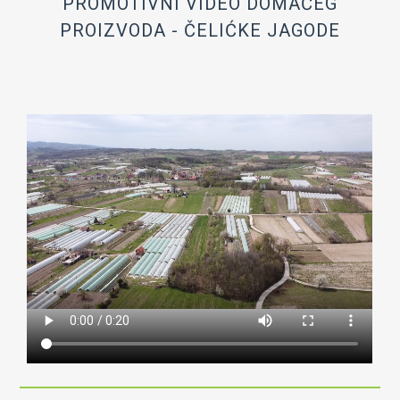
PROMOTIVNI VIDEO DOMAĆEG
OIK Čelić
PROIZVODA - ČELIĆKE JAGODE
Kontakt