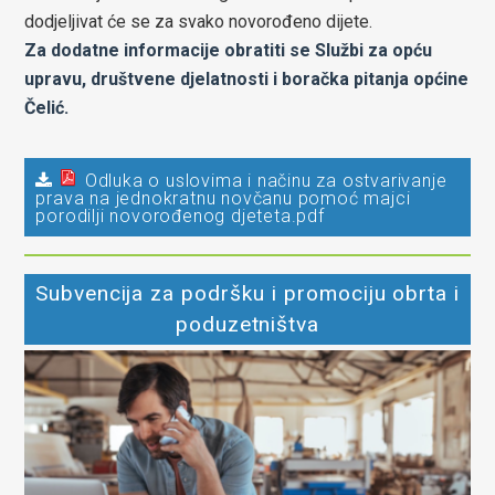
dodjeljivat će se za svako novorođeno dijete.
Za dodatne informacije obratiti se Službi za opću
upravu, društvene djelatnosti i boračka pitanja općine
Čelić.
Odluka o uslovima i načinu za ostvarivanje
prava na jednokratnu novčanu pomoć majci
porodilji novorođenog djeteta.pdf
Subvencija za podršku i promociju obrta i
poduzetništva