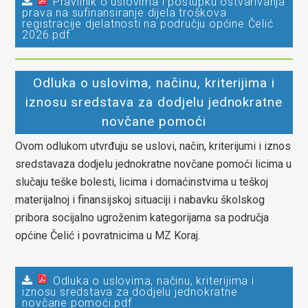
Pravilnik o uslovima i postupku ostvarivanja
prava na sufinansiranje dijela troškova
registracije djelatnosti na području općine Čelić
2026.pdf
Odluka o uslovima, načinu, kriterijima i
iznosu sredstava za dodjelu jednokratne
novčane pomoći
Ovom odlukom utvrđuju se uslovi, način, kriterijumi i iznos
sredstavaza dodjelu jednokratne novčane pomoći licima u
slučaju teške bolesti, licima i domaćinstvima u teškoj
materijalnoj i finansijskoj situaciji i nabavku školskog
pribora socijalno ugroženim kategorijama sa područja
općine Čelić i povratnicima u MZ Koraj.
Odluka o uslovima, načinu, kriterijima i
iznosu sredstava za dodjelu jednokratne
novčane pomoći.pdf