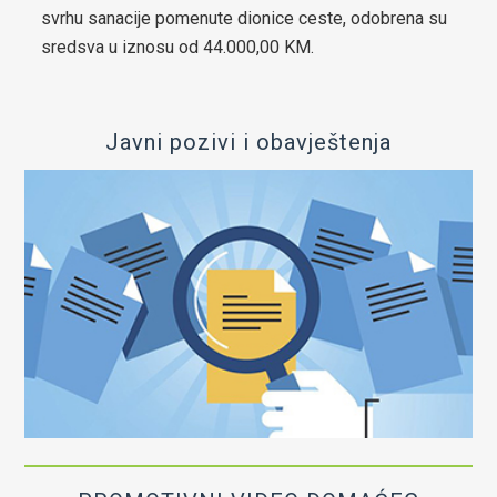
svrhu sanacije pomenute dionice ceste, odobrena su
za općinu Čelić-2024-2029
sredsva u iznosu od 44.000,00 KM.
Lokalni ekološki akcioni plan (LEAP) općine Čelić
Javni pozivi i obavještenja
Javne nabavke
Javni pozivi za nabavke
Plan javnih nabavki općine Čelić
Obavještenje o postupcima javnih nabavki
Obrazac praćenja realizacije ugovora/okvirnog sporazuma
Izjava o nepostojanju sukoba interesa
Budžet
Infrastrukturni projekti