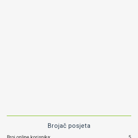
Brojač posjeta
Broj online korisnika:
5