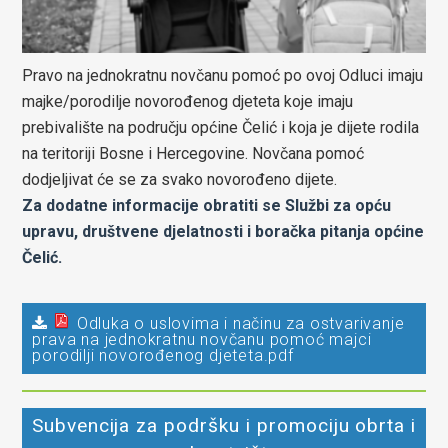
Pravo na jednokratnu novčanu pomoć po ovoj Odluci imaju
majke/porodilje novorođenog djeteta koje imaju
prebivalište na području općine Čelić i koja je dijete rodila
na teritoriji Bosne i Hercegovine. Novčana pomoć
dodjeljivat će se za svako novorođeno dijete.
Za dodatne informacije obratiti se Službi za opću
upravu, društvene djelatnosti i boračka pitanja općine
Čelić.
Odluka o uslovima i načinu za ostvarivanje
prava na jednokratnu novčanu pomoć majci
porodilji novorođenog djeteta.pdf
Subvencija za podršku i promociju obrta i