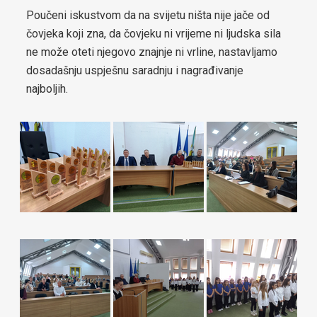
Poučeni iskustvom da na svijetu ništa nije jače od
za općinu Čelić-2024-2029
čovjeka koji zna, da čovjeku ni vrijeme ni ljudska sila
ne može oteti njegovo znajnje ni vrline, nastavljamo
Lokalni ekološki akcioni plan (LEAP) općine Čelić
dosadašnju uspješnu saradnju i nagrađivanje
najboljih.
Javne nabavke
Javni pozivi za nabavke
Plan javnih nabavki općine Čelić
Obavještenje o postupcima javnih nabavki
Obrazac praćenja realizacije ugovora/okvirnog sporazuma
Izjava o nepostojanju sukoba interesa
Budžet
Infrastrukturni projekti