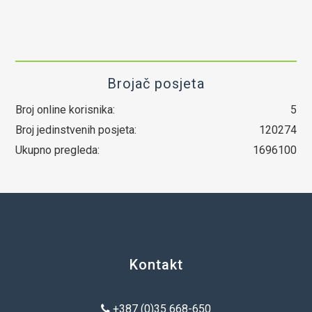
Brojač posjeta
Broj online korisnika:
5
Broj jedinstvenih posjeta:
120274
Ukupno pregleda:
1696100
Kontakt
+387 (0)35 668-650