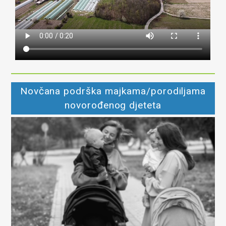
Novčana podrška majkama/porodiljama
novorođenog djeteta