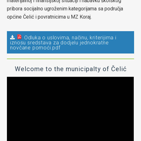
materijalnoj i finansijskoj situaciji i nabavku školskog
pribora socijalno ugroženim kategorijama sa područja
općine Čelić i povratnicima u MZ Koraj.
Odluka o uslovima, načinu, kriterijima i
iznosu sredstava za dodjelu jednokratne
novčane pomoći.pdf
Welcome to the municipalty of Čelić