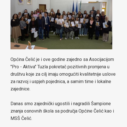
boračkih pitanja
Strateški dokumenti
Statut općine Čelić
Službeni glasnici općine Čelić
Prostorni plan općine Čelić
Općina Čelić je i ove godine zajedno sa Asocijacijom
Elaborat zaštite izvorišta
"Pro - Aktiva" Tuzla pokretač pozitivnih promjena u
društvu koje za cilj imaju omogućiti kvalitetnije uslove
Integrirana Razvojna strategija Općine Čelić 2020 – 2025
za razvoj i uspjeh pojednica, a samim time i lokalne
Strategija razvoja Općine Čelić 2026 - 2034
zajednice.
Etički kodeks Općinskog vijeća Čelić
Danas smo zajednički ugostili i nagradili Šampione
znanja osnovnih škola sa područja Općine Čelić kao i
Pravilnik za omladinska udruženja
MSŠ Čelić.
Strategija za smanjenje energetskog siromaštva stanovništva