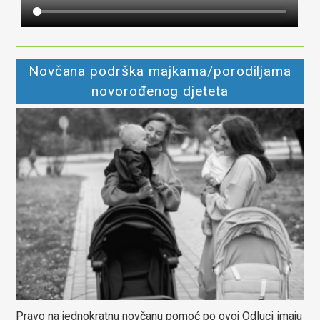
Novčana podrška majkama/porodiljama
novorođenog djeteta
Pravo na jednokratnu novčanu pomoć po ovoj Odluci imaju