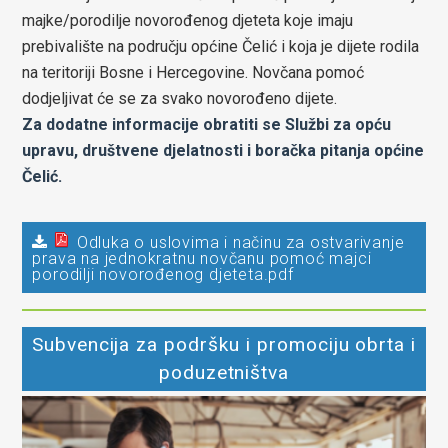
majke/porodilje novorođenog djeteta koje imaju
prebivalište na području općine Čelić i koja je dijete rodila
na teritoriji Bosne i Hercegovine. Novčana pomoć
dodjeljivat će se za svako novorođeno dijete.
Za dodatne informacije obratiti se Službi za opću
upravu, društvene djelatnosti i boračka pitanja općine
Čelić.
Odluka o uslovima i načinu za ostvarivanje
prava na jednokratnu novčanu pomoć majci
porodilji novorođenog djeteta.pdf
Subvencija za podršku i promociju obrta i
poduzetništva