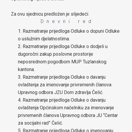
boračkih pitanja
Za ovu sjednicu predložen je slijedeći:
Strateški dokumenti
D n e v n i r e d
Statut općine Čelić
Razmatranje prijedloga Odluke o dopuni Odluke
o uslužnim djelatnostima.
Službeni glasnici općine Čelić
Razmatranje prijedloga Odluke o dodjeli u
Prostorni plan općine Čelić
dugoročni zakup poslovne prostorije
neposrednom pogodbom MUP Tuzlanskog
Elaborat zaštite izvorišta
kantona.
Razmatranje prijedloga Odluke o davanju
Integrirana Razvojna strategija Općine Čelić 2020 – 2025
ovlaštenja za imenovanje privremenih članova
Strategija razvoja Općine Čelić 2026 - 2034
Upravnog odbora JZU Dom zdravlja Čelić.
Razmatranje prijedloga Odluke o davanju
Etički kodeks Općinskog vijeća Čelić
ovlaštenja Općinskom načelniku za imenovanje
privremenih članova Upravnog odbora JU “Centar
Pravilnik za omladinska udruženja
za socijalni rad” Čelić.
Strategija za smanjenje energetskog siromaštva stanovništva
Razmatranje prijedloga Odluke o imenovanju