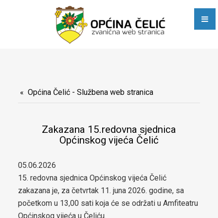
Javni pozivi i obavještenja
Poslovne zone
E-dijaspora
Općinske službe
Stručna služba Općinskog vijeća, Općinskog načelnika i
Općina Čelić - Službena web stranica
zajedničkih poslova
Zakazana 15.redovna sjednica
Služba za računovodstvene, poslove trezora, privredu i razvoj
Općinskog vijeća Čelić
Služba za urbanizam, stambeno-komunalne, imovinsko-
05.06.2026
pravne, geodetske i inspekcijske poslove
15. redovna sjednica Općinskog vijeća Čelić
zakazana je
,
za četvrtak 11. juna 2026. godine, sa
Služba Civilne zaštite, društvenih djelatnosti, opće uprave i
početkom u 13,00 sati koja će se održati u Amfiteatru
Općinskog vijeća u Čeliću.