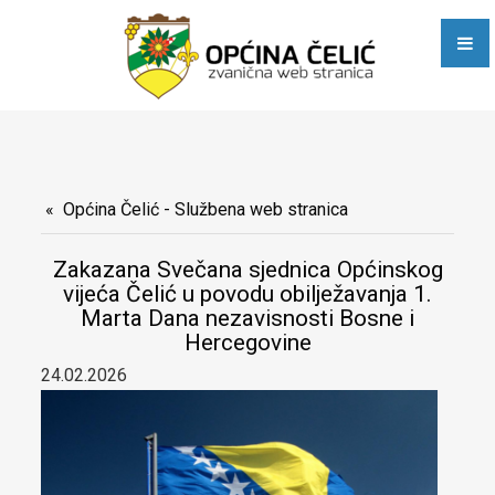
Javni pozivi i obavještenja
Poslovne zone
E-dijaspora
Općinske službe
Stručna služba Općinskog vijeća, Općinskog načelnika i
Općina Čelić - Službena web stranica
zajedničkih poslova
Zakazana Svečana sjednica Općinskog
vijeća Čelić u povodu obilježavanja 1.
Služba za računovodstvene, poslove trezora, privredu i razvoj
Marta Dana nezavisnosti Bosne i
Hercegovine
Služba za urbanizam, stambeno-komunalne, imovinsko-
24.02.2026
pravne, geodetske i inspekcijske poslove
Služba Civilne zaštite, društvenih djelatnosti, opće uprave i