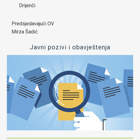
Drijenči
OIK Čelić
Predsjedavajući OV
Kontakt
Mirza Šadić
Javni pozivi i obavještenja