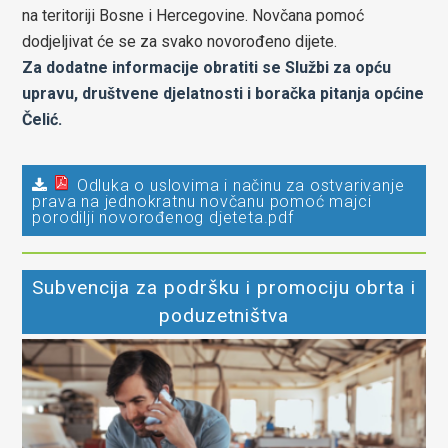
na teritoriji Bosne i Hercegovine. Novčana pomoć
dodjeljivat će se za svako novorođeno dijete.
Za dodatne informacije obratiti se Službi za opću
upravu, društvene djelatnosti i boračka pitanja općine
Čelić.
Odluka o uslovima i načinu za ostvarivanje
prava na jednokratnu novčanu pomoć majci
porodilji novorođenog djeteta.pdf
Subvencija za podršku i promociju obrta i
poduzetništva