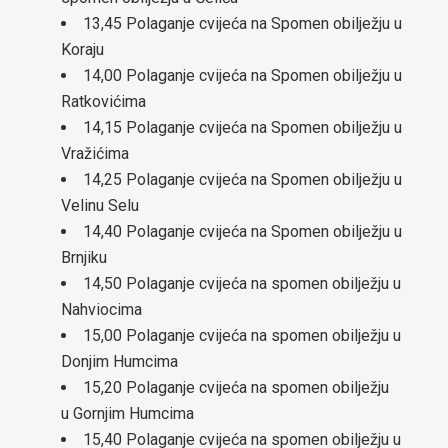
13,45 Polaganje cvijeća na Spomen obilježju u
za općinu Čelić-2024-2029
Koraju
14,00 Polaganje cvijeća na Spomen obilježju u
Lokalni ekološki akcioni plan (LEAP) općine Čelić
Ratkovićima
14,15 Polaganje cvijeća na Spomen obilježju u
Javne nabavke
Vražićima
Javni pozivi za nabavke
14,25 Polaganje cvijeća na Spomen obilježju u
Velinu Selu
Plan javnih nabavki općine Čelić
14,40 Polaganje cvijeća na Spomen obilježju u
Brnjiku
Obavještenje o postupcima javnih nabavki
14,50 Polaganje cvijeća na spomen obilježju u
Obrazac praćenja realizacije ugovora/okvirnog sporazuma
Nahviocima
15,00 Polaganje cvijeća na spomen obilježju u
Izjava o nepostojanju sukoba interesa
Donjim Humcima
15,20 Polaganje cvijeća na spomen obilježju
Budžet
u Gornjim Humcima
Infrastrukturni projekti
15,40 Polaganje cvijeća na spomen obilježju u