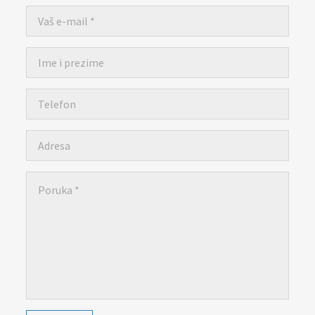
za općinu Čelić-2024-2029
Lokalni ekološki akcioni plan (LEAP) općine Čelić
Javne nabavke
Javni pozivi za nabavke
Plan javnih nabavki općine Čelić
Obavještenje o postupcima javnih nabavki
Obrazac praćenja realizacije ugovora/okvirnog sporazuma
Izjava o nepostojanju sukoba interesa
Budžet
Infrastrukturni projekti