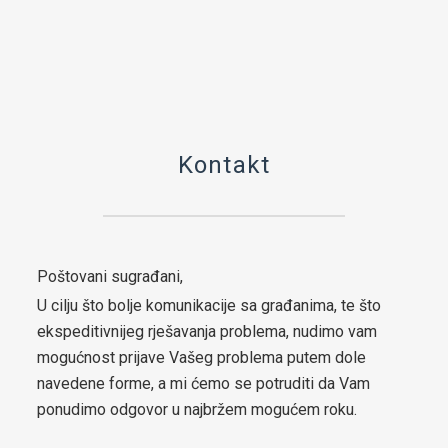
boračkih pitanja
Strateški dokumenti
Statut općine Čelić
Službeni glasnici općine Čelić
Kontakt
Prostorni plan općine Čelić
Elaborat zaštite izvorišta
Integrirana Razvojna strategija Općine Čelić 2020 – 2025
Poštovani sugrađani,
U cilju što bolje komunikacije sa građanima, te što
Strategija razvoja Općine Čelić 2026 - 2034
ekspeditivnijeg rješavanja problema, nudimo vam
Etički kodeks Općinskog vijeća Čelić
mogućnost prijave Vašeg problema putem dole
navedene forme, a mi ćemo se potruditi da Vam
Pravilnik za omladinska udruženja
ponudimo odgovor u najbržem mogućem roku.
Strategija za smanjenje energetskog siromaštva stanovništva