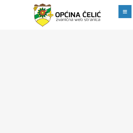
Javni pozivi i obavještenja
Poslovne zone
E-dijaspora
Općinske službe
Stručna služba Općinskog vijeća, Općinskog načelnika i
zajedničkih poslova
Služba za računovodstvene, poslove trezora, privredu i razvoj
Služba za urbanizam, stambeno-komunalne, imovinsko-
pravne, geodetske i inspekcijske poslove
Služba Civilne zaštite, društvenih djelatnosti, opće uprave i