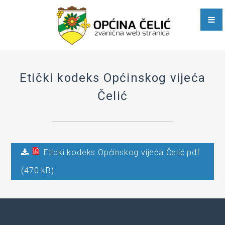
Javni pozivi i obavještenja
Poslovne zone
E-dijaspora
Općinske službe
Etički kodeks Općinskog vijeća
Čelić
Stručna služba Općinskog vijeća, Općinskog načelnika i
zajedničkih poslova
Služba za računovodstvene, poslove trezora, privredu i razvoj
Eticki kodeks Općinskog vijeća Čelić.pdf
Služba za urbanizam, stambeno-komunalne, imovinsko-
(470 kB)
pravne, geodetske i inspekcijske poslove
Služba Civilne zaštite, društvenih djelatnosti, opće uprave i